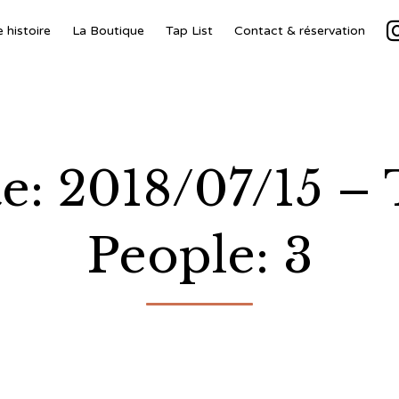
 histoire
La Boutique
Tap List
Contact & réservation
e: 2018/07/15 – 
People: 3