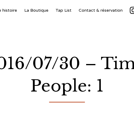
 histoire
La Boutique
Tap List
Contact & réservation
2016/07/30 – Ti
People: 1